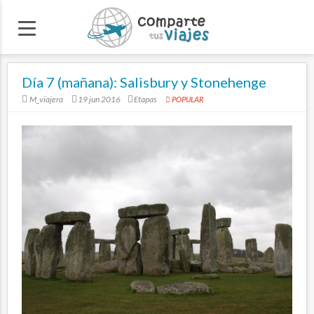
Día 7 (mañana): Salisbury y Stonehenge
M_viajera
19 jun 2016
Etapas
POPULAR