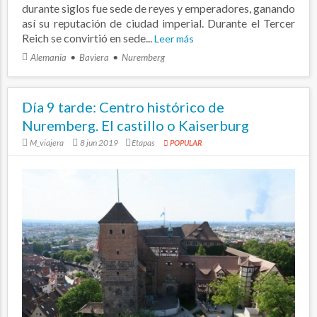
durante siglos fue sede de reyes y emperadores, ganando
así su reputación de ciudad imperial. Durante el Tercer
Reich se convirtió en sede...
Leer más
Alemania
Baviera
Nuremberg
Día 9 tarde: Centro histórico de
Nuremberg. El castillo o Kaiserburg
M_viajera
8 jun 2019
Etapas
POPULAR