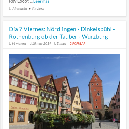
Rey Loco". ...
Leer más
Alemania
Baviera
Día 7 Viernes: Nördlingen - Dinkelsbühl -
Rothenburg ob der Tauber - Wurzburg
M_viajera
18 may 2019
Etapas
POPULAR