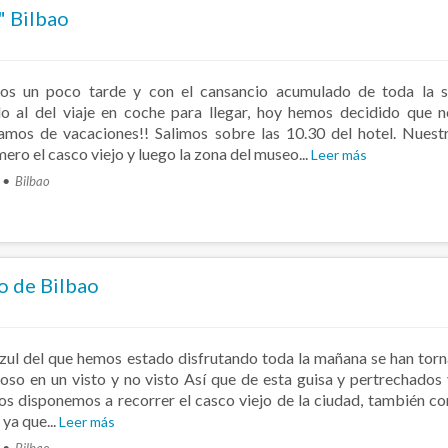
" Bilbao
os un poco tarde y con el cansancio acumulado de toda la 
o al del viaje en coche para llegar, hoy hemos decidido que 
amos de vacaciones!! Salimos sobre las 10.30 del hotel. Nuest
mero el casco viejo y luego la zona del museo...
Leer más
Bilbao
jo de Bilbao
o azul del que hemos estado disfrutando toda la mañana se han tor
uvioso en un visto y no visto Así que de esta guisa y pertrechados
s disponemos a recorrer el casco viejo de la ciudad, también c
 ya que...
Leer más
Bilbao