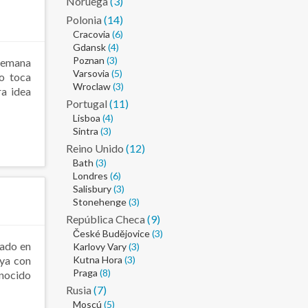
Noruega
(3)
Polonia
(14)
Cracovia
(6)
Gdansk
(4)
Poznan
(3)
semana
Varsovia
(5)
no toca
Wroclaw
(3)
ra idea
Portugal
(11)
Lisboa
(4)
Sintra
(3)
Reino Unido
(12)
Bath
(3)
Londres
(6)
Salisbury
(3)
Stonehenge
(3)
República Checa
(9)
České Budějovice
(3)
nado en
Karlovy Vary
(3)
 ya con
Kutna Hora
(3)
Praga
(8)
onocido
Rusia
(7)
Moscú
(5)