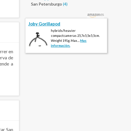
San Petersburgo
(4)
Joby Gorillapod
hybrids/heavier
compactcameras 25,7x5,5x5,5cm.
Weight 191g. Max....
Mas
información.
rrer en
erva de
iende a
tar San