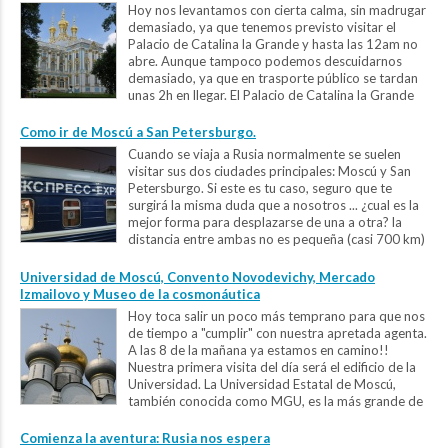
Hoy nos levantamos con cierta calma, sin madrugar
demasiado, ya que tenemos previsto visitar el
Palacio de Catalina la Grande y hasta las 12am no
abre. Aunque tampoco podemos descuidarnos
demasiado, ya que en trasporte público se tardan
unas 2h en llegar. El Palacio de Catalina la Grande
fue una de las residencias de verano...
Como ir de Moscú a San Petersburgo.
Cuando se viaja a Rusia normalmente se suelen
visitar sus dos ciudades principales: Moscú y San
Petersburgo. Si este es tu caso, seguro que te
surgirá la misma duda que a nosotros ... ¿cual es la
mejor forma para desplazarse de una a otra? la
distancia entre ambas no es pequeña (casi 700 km)
y las opciones que se...
Universidad de Moscú, Convento Novodevichy, Mercado
Izmailovo y Museo de la cosmonáutica
Hoy toca salir un poco más temprano para que nos
de tiempo a "cumplir" con nuestra apretada agenta.
A las 8 de la mañana ya estamos en camino!!
Nuestra primera visita del día será el edificio de la
Universidad. La Universidad Estatal de Moscú,
también conocida como MGU, es la más grande de
toda Rusia y...
Comienza la aventura: Rusia nos espera