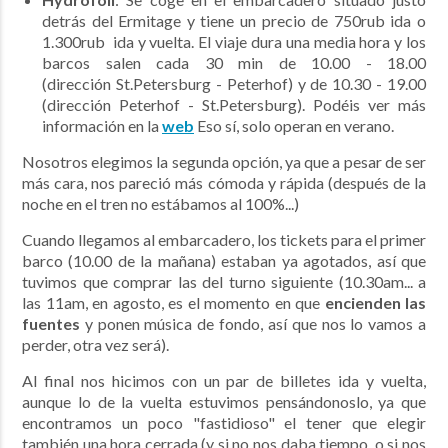
detrás del Ermitage y tiene un precio de 750rub ida o
1.300rub ida y vuelta. El viaje dura una media hora y los
barcos salen cada 30 min de 10.00 - 18.00
(dirección St.Petersburg - Peterhof) y de 10.30 - 19.00
(dirección Peterhof - St.Petersburg). Podéis ver más
información en la
web
Eso sí, solo operan en verano.
Nosotros elegimos la segunda opción, ya que a pesar de ser
más cara, nos pareció más cómoda y rápida (después de la
noche en el tren no estábamos al 100%...)
Cuando llegamos al embarcadero, los tickets para el primer
barco (10.00 de la mañana) estaban ya agotados, así que
tuvimos que comprar las del turno siguiente (10.30am... a
las 11am, en agosto, es el momento en que
encienden las
fuentes
y ponen música de fondo, así que nos lo vamos a
perder, otra vez será).
Al final nos hicimos con un par de billetes ida y vuelta,
aunque lo de la vuelta estuvimos pensándonoslo, ya que
encontramos un poco "fastidioso" el tener que elegir
también una hora cerrada (y si no nos daba tiempo, o si nos