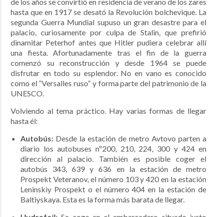
de los años se convirtió en residencia de verano de los zares
hasta que en 1917 se desató la Revolución bolchevique. La
segunda Guerra Mundial supuso un gran desastre para el
palacio, curiosamente por culpa de Stalin, que prefirió
dinamitar Peterhof antes que Hitler pudiera celebrar allí
una fiesta. Afortunadamente tras el fin de la guerra
comenzó su reconstrucción y desde 1964 se puede
disfrutar en todo su esplendor.
No en vano es conocido
como el “Versalles ruso” y forma parte del patrimonio de la
UNESCO.
Volviendo al tema práctico. Hay varias formas de llegar
hasta él:
Autobús:
Desde la estación de metro Avtovo parten a
diario los autobuses nº200, 210, 224, 300 y 424 en
dirección al palacio. También es posible coger el
autobús 343, 639 y 636 en la estación de metro
Prospekt Veteranov, el número 103 y 420 en la estación
Leninskiy Prospekt o el número 404 en la estación de
Baltiyskaya. Esta es la forma más barata de llegar.
Hydrofoil
: Se coge en el embarcadero situado justo