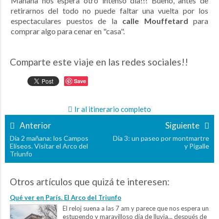
Mañana nos espera otro intenso día!!! Bueno, antes de
retirarnos del todo no puede faltar una vuelta por los
espectaculares puestos de la
calle Mouffetard
para
comprar algo para cenar en "casa".
Comparte este viaje en las redes sociales!!
Save
Ir al itinerario completo
Anterior
Siguiente
Día 2 mañana: los Campos
Día 3: un paseo por montmartre
Eliseos. Visitar el Arco del
y Pigalle
Triunfo
Otros artículos que quizá te interesen:
Qué ver en París. El Arco del Triunfo
El reloj suena a las 7 am y parece que nos espera un
estupendo y maravilloso día de lluvia... después de