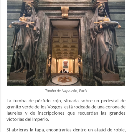
Tumba de Napoleón, París
La tumba de pórfido rojo, situada sobre un pedestal de
granito verde de los Vosgos, está rodeada de una corona de
laureles y de inscripciones que recuerdan las grandes
victorias del Imperio.
Si abrieras la tapa, encontrarías dentro un ataúd de roble,