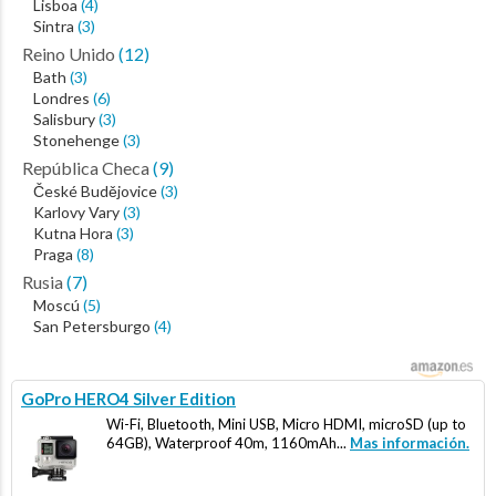
Lisboa
(4)
Sintra
(3)
Reino Unido
(12)
Bath
(3)
Londres
(6)
Salisbury
(3)
Stonehenge
(3)
República Checa
(9)
České Budějovice
(3)
Karlovy Vary
(3)
Kutna Hora
(3)
Praga
(8)
Rusia
(7)
Moscú
(5)
San Petersburgo
(4)
GoPro HERO4 Silver Edition
Wi-Fi, Bluetooth, Mini USB, Micro HDMI, microSD (up to
64GB), Waterproof 40m, 1160mAh...
Mas información.