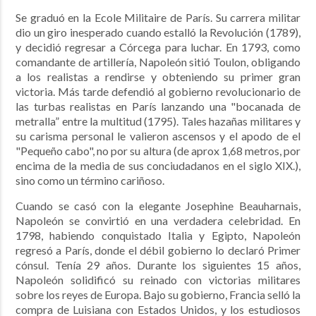
Se graduó en la Ecole Militaire de París. Su carrera militar
dio un giro inesperado cuando estalló la Revolución (1789),
y decidió regresar a Córcega para luchar. En 1793, como
comandante de artillería, Napoleón sitió Toulon, obligando
a los realistas a rendirse y obteniendo su primer gran
victoria. Más tarde defendió al gobierno revolucionario de
las turbas realistas en París lanzando una "bocanada de
metralla” entre la multitud (1795). Tales hazañas militares y
su carisma personal le valieron ascensos y el apodo de el
"Pequeño cabo", no por su altura (de aprox 1,68 metros, por
encima de la media de sus conciudadanos en el siglo XIX.),
sino como un término cariñoso.
Cuando se casó con la elegante Josephine Beauharnais,
Napoleón se convirtió en una verdadera celebridad. En
1798, habiendo conquistado Italia y Egipto, Napoleón
regresó a París, donde el débil gobierno lo declaró Primer
cónsul. Tenía 29 años. Durante los siguientes 15 años,
Napoleón solidificó su reinado con victorias militares
sobre los reyes de Europa. Bajo su gobierno, Francia selló la
compra de Luisiana con Estados Unidos, y los estudiosos